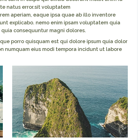
ste natus error.sit voluptatem
em aperiam, eaque ipsa quae ab illo inventore
 sunt explicabo. nemo enim ipsam voluptatem quia
ed quia consequuntur magni dolores.
eque porro quisquam est qui dolore ipsum quia dolor
 non numquam eius modi tempora incidunt ut labore