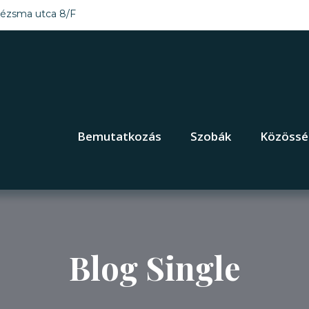
ézsma utca 8/F
Bemutatkozás
Szobák
Közössé
Blog Single