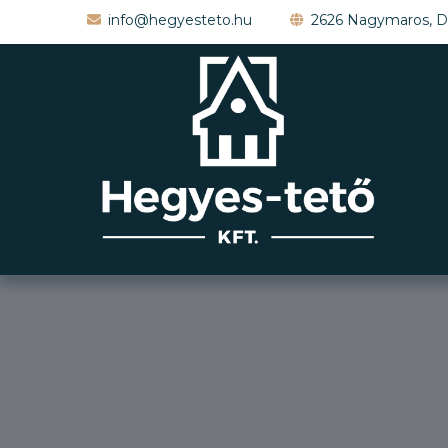
info@hegyesteto.hu
2626 Nagymaros, D