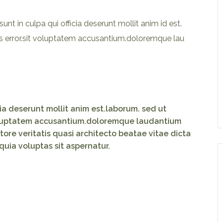
nt in culpa qui officia deserunt mollit anim id est.
us error.sit voluptatem accusantium.doloremque lau
cia deserunt mollit anim est.laborum. sed ut
 voluptatem accusantium.doloremque laudantium
ore veritatis quasi architecto beatae vitae dicta
uia voluptas sit aspernatur.