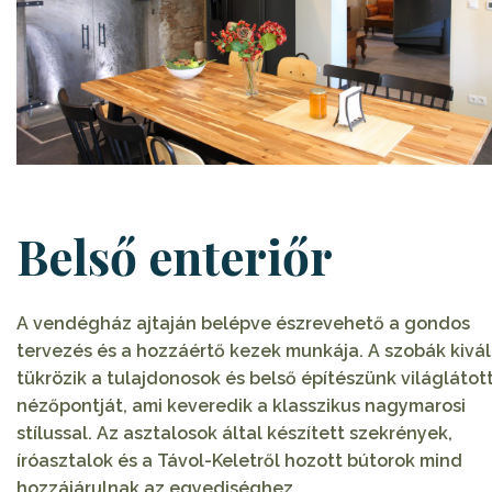
Belső enteriőr
A vendégház ajtaján belépve észrevehető a gondos
tervezés és a hozzáértő kezek munkája. A szobák kivá
tükrözik a tulajdonosok és belső építészünk világlátot
nézőpontját, ami keveredik a klasszikus nagymarosi
stílussal. Az asztalosok által készített szekrények,
íróasztalok és a Távol-Keletről hozott bútorok mind
hozzájárulnak az egyediséghez.