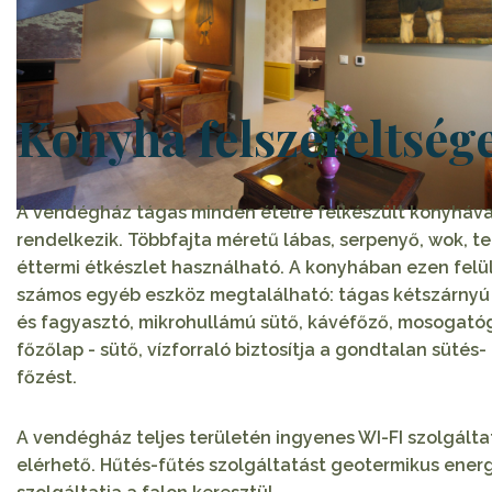
Konyha felszereltség
A vendégház tágas minden ételre felkészült konyháva
rendelkezik. Többfajta méretű lábas, serpenyő, wok, te
éttermi étkészlet használható. A konyhában ezen felü
számos egyéb eszköz megtalálható: tágas kétszárnyú
és fagyasztó, mikrohullámú sütő, kávéfőző, mosogató
főzőlap - sütő, vízforraló biztosítja a gondtalan sütés-
főzést.
A vendégház teljes területén ingyenes WI-FI szolgálta
elérhető. Hűtés-fűtés szolgáltatást geotermikus ener