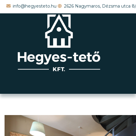
info@hegyesteto.hu
2626 Nagymaros, Dézsma utca 8