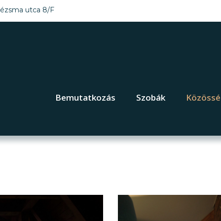
ézsma utca 8/F
Bemutatkozás
Szobák
Közössé