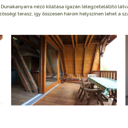
unakanyarra néző kilátása igazán lélegzetelállító lát
össégi terasz, így összesen három helyszínen lehet a s