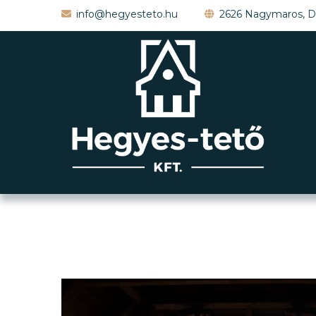
info@hegyesteto.hu
2626 Nagymaros, D