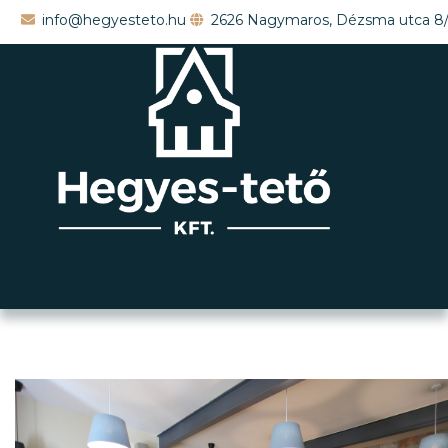
info@hegyesteto.hu
2626 Nagymaros, Dézsma utca 8