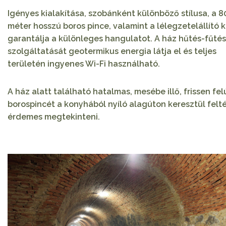
Igényes kialakítása, szobánként különböző stílusa, a 8
méter hosszú boros pince, valamint a lélegzetelállító k
garantálja a különleges hangulatot. A ház hűtés-fűtés
szolgáltatását geotermikus energia látja el és teljes
területén ingyenes Wi-Fi használható.
A ház alatt található hatalmas, mesébe illő, frissen felú
borospincét a konyhából nyíló alagúton keresztül felt
érdemes megtekinteni.