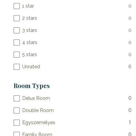
1 star
0
2 stars
0
3 stars
0
4 stars
0
5 stars
0
Unrated
6
Room Types
0
Delux Room
0
Double Room
1
Egyszemélyes
0
Family Room