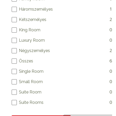
1
Háromszemélyes
2
Kétszemélyes
0
King Room
0
Luxury Room
2
Négyszemélyes
6
Összes
0
Single Room
0
Small Room
0
Suite Room
0
Suite Rooms