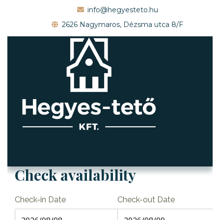
info@hegyesteto.hu
2626 Nagymaros, Dézsma utca 8/F
Check availability
Check-in Date
Check-out Date