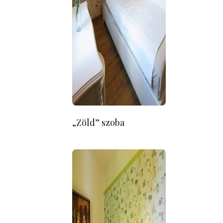
„Zöld” szoba