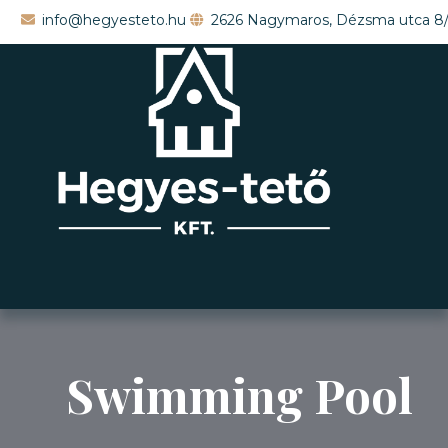
info@hegyesteto.hu
2626 Nagymaros, Dézsma utca 8
Swimming Pool