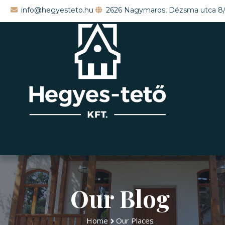
info@hegyesteto.hu
2626 Nagymaros, Dézsma utca 8
Our Blog
Home
Our Places